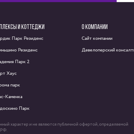
ПЛЕКСЫ И КОТТЕДЖИ
О КОМПАНИИ
рдик Парк Резиденс
Сайт компании
иньшино Резиденс
Девелоперский консалт
адемия Парк 2
рт Хаус
рома парк
ас-Каменка
доскино Парк
ный характер и не являются публичной офертой, определяемой
 РФ.